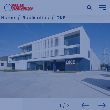
Home
Realisaties
DKE
1
/ 3